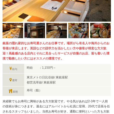
銀座の隠れ家的なお寿司屋さんのお仕事です。場所がら有名人や海外からのお
客様が来店します。英語などの語学力を活かしたい方や接客が得意な方大歓
迎！高級感のある店内とそれに見合ったサービスが自慢のお店、落ち着いた環
境で勤務したい方にはオススメの環境です。
時給 ：1,150円～
給与
東京メトロ日比谷線/ 東銀座駅
最寄
都営浅草線/ 東銀座駅
寿司（鮨）
業態
未経験でもお寿司に興味がある方大歓迎です。やる気があれば2-3年で一人前
の技術が身につきます。過去にはアルバイトから社員に登用、20代で店長を任
されるスタッフもいました。当然お寿司が好き、通勤に便利といった方も大歓