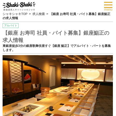
toggl
navig
menu
シャキシャキTOP
求人検索
【銀座 お寿司 社員・バイト募集】銀座鮨正
の求人情報
アルバイト
【銀座 お寿司 社員・バイト募集】銀座鮨正の
求人情報
東銀座徒歩3分の銀座歌舞伎座すぐ【銀座 鮨正】でアルバイト・パートを募集
します。