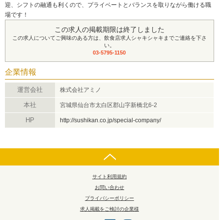
迎、シフトの融通も利くので、プライベートとバランスを取りながら働ける職
場です！
この求人の掲載期限は終了しました
この求人についてご興味のある方は、飲食店求人シャキシャキまでご連絡を下さ
い。
03-5795-1150
企業情報
運営会社
株式会社アミノ
本社
宮城県仙台市太白区郡山字新橋北6-2
HP
http://sushikan.co.jp/special-company/
サイト利用規約
お問い合わせ
プライバシーポリシー
求人掲載をご検討の企業様