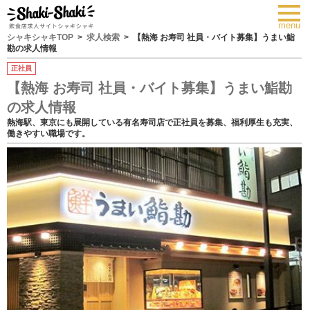
toggl
navig
menu
シャキシャキTOP
求人検索
【熱海 お寿司 社員・バイト募集】うまい鮨
勘の求人情報
正社員
【熱海 お寿司 社員・バイト募集】うまい鮨勘
の求人情報
熱海駅、東京にも展開している有名寿司店で正社員を募集、福利厚生も充実、
働きやすい職場です。