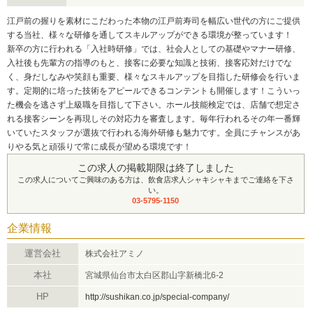
江戸前の握りを素材にこだわった本物の江戸前寿司を幅広い世代の方にご提供
する当社、様々な研修を通してスキルアップができる環境が整っています！
新卒の方に行われる「入社時研修」では、社会人としての基礎やマナー研修、
入社後も先輩方の指導のもと、接客に必要な知識と技術、接客応対だけでな
く、身だしなみや笑顔も重要、様々なスキルアップを目指した研修会を行いま
す。定期的に培った技術をアピールできるコンテントも開催します！こういっ
た機会を逃さず上級職を目指して下さい。ホール技能検定では、店舗で想定さ
れる接客シーンを再現しその対応力を審査します。毎年行われるその年一番輝
いていたスタッフが選抜で行われる海外研修も魅力です。全員にチャンスがあ
りやる気と頑張りで常に成長が望める環境です！
この求人の掲載期限は終了しました
この求人についてご興味のある方は、飲食店求人シャキシャキまでご連絡を下さ
い。
03-5795-1150
企業情報
運営会社
株式会社アミノ
本社
宮城県仙台市太白区郡山字新橋北6-2
HP
http://sushikan.co.jp/special-company/