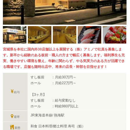
宮城県を本社に国内外30店舗以上を展開する（株）アミノで社員を募集しま
す。新卒から経験のある板前・職人の方まで幅広く募集します。福利厚生も充
実、働きやすい環境を整え、年齢に関わらず、やる気実力のある方が活躍でき
る職場です。店舗も随時出店中、将来の店長・幹部を目指せます！
すし板前 ：月給30万円～
ホール ：月給22万円～
給与
【3ヶ月】
すし板前 ：給与変動なし
ホール ：時給980円以上
JR東海道本線/ 熱海駅
最寄
和食 日本料理/郷土料理 寿司（鮨）
業態