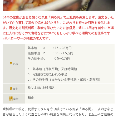
54年の歴史がある老舗うなぎ屋「満る岡」で正社員を募集します。注文をいた
だいてから蒸して炭火で焼き上げたりと、こだわりを持った料理を提供しま
す。歴史ある割烹料理・和食を学びたい方には必見。週3～4回は午前中に市塲
に仕入れに行くので食材などについてもしっかり学べる環境でのお仕事です
♪※ハローワーク掲載の求人です。
基本給 a ：16～28万円
職務手当 b ：0.5〜1.5万円
その他手当c ：0.5〜1万円
給与
a：基本給（月額平均）又は時間額
b：定額的に支払われる手当
c：その他手当（まかない食事補助・家族・深夜割）
秩父本線/ 上熊谷駅
最寄
和食
業態
鰻料理の伝統と、使用するタレを守り続けているお店「満る岡」、店内は今と
昔が融合したような過ごしやすい綺麗な内装となっており、七五三やご結納の