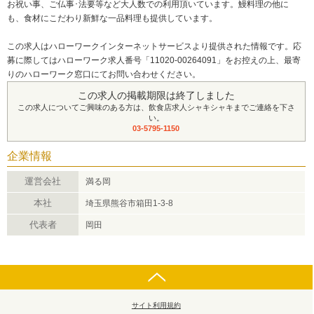
お祝い事、ご仏事･法要等など大人数での利用頂いています。鰻料理の他に
も、食材にこだわり新鮮な一品料理も提供しています。
この求人はハローワークインターネットサービスより提供された情報です。応
募に際してはハローワーク求人番号「11020-00264091」をお控えの上、最寄
りのハローワーク窓口にてお問い合わせください。
この求人の掲載期限は終了しました
この求人についてご興味のある方は、飲食店求人シャキシャキまでご連絡を下さ
い。
03-5795-1150
企業情報
運営会社
満る岡
本社
埼玉県熊谷市箱田1-3-8
代表者
岡田
サイト利用規約