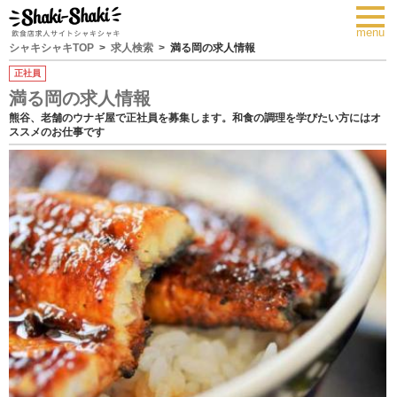
toggl
navig
menu
シャキシャキTOP
求人検索
満る岡の求人情報
正社員
満る岡の求人情報
熊谷、老舗のウナギ屋で正社員を募集します。和食の調理を学びたい方にはオ
ススメのお仕事です