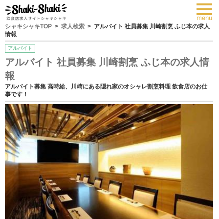
toggl
navig
menu
シャキシャキTOP
求人検索
アルバイト 社員募集 川崎割烹 ふじ本の求人
情報
アルバイト
アルバイト 社員募集 川崎割烹 ふじ本の求人情
報
アルバイト募集 高時給、川崎にある隠れ家のオシャレ割烹料理 飲食店のお仕
事です！