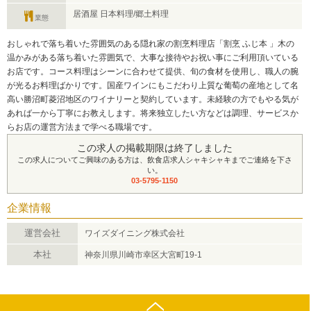
居酒屋 日本料理/郷土料理
業態
おしゃれで落ち着いた雰囲気のある隠れ家の割烹料理店「割烹 ふじ本 」木の
温かみがある落ち着いた雰囲気で、大事な接待やお祝い事にご利用頂いている
お店です。コース料理はシーンに合わせて提供、旬の食材を使用し、職人の腕
が光るお料理ばかりです。国産ワインにもこだわり上質な葡萄の産地として名
高い勝沼町菱沼地区のワイナリーと契約しています。未経験の方でもやる気が
あれば一から丁寧にお教えします。将来独立したい方などは調理、サービスか
らお店の運営方法まで学べる職場です。
この求人の掲載期限は終了しました
この求人についてご興味のある方は、飲食店求人シャキシャキまでご連絡を下さ
い。
03-5795-1150
企業情報
運営会社
ワイズダイニング株式会社
本社
神奈川県川崎市幸区大宮町19-1