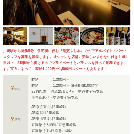
川崎駅から徒歩5分、住宅街に佇む『割烹ふじ本』での正アルバイト・パート
スタッフを募集を募集します。オシャレな店舗に美味しいまかない付き！週1
日以上、2時間から働けるのでプライベートとバランスを持って勤務できま
す。実力によって、時給1,400円〜1,500円スタートもあります！
時給 ：1,300円～
時給 ：1,200円～(研修期間100時間)
給与
22時以降 ：時給25％UP＋ 交通費全額支給
※昇給あり・交通費全額支給
JR京浜東北線/ 川崎駅
JR南武線/ 川崎駅
JR東海道本線/ 川崎駅
最寄
京浜急行大師線/ 京急川崎駅
京浜急行本線/ 京急川崎駅