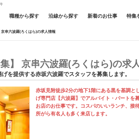
キ
職種
から探す
沿線
から探す
新着
のお仕事
特集
 京串六波羅(ろくはら)の求人情報
集】 京串六波羅(ろくはら)の求
揚げを提供する赤坂六波羅でスタッフを募集します。
赤坂見附徒歩2分の地下1階にある黒を基調と
げ専門店【六波羅】でアルバイト・パートを
お店のお仕事です。コスパのいいランチ、接
所がら有名人も多く来店します。