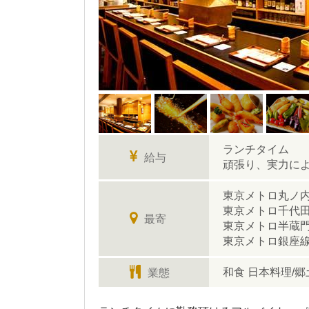
ランチタイム ：
給与
頑張り、実力に
東京メトロ丸ノ内
東京メトロ千代田
最寄
東京メトロ半蔵門
東京メトロ銀座線
和食 日本料理/
業態