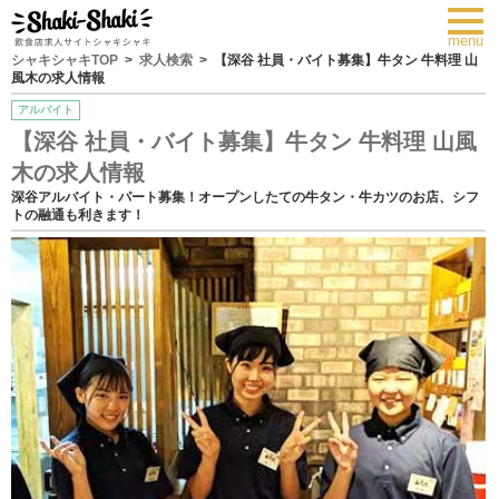
toggl
navig
menu
シャキシャキTOP
求人検索
【深谷 社員・バイト募集】牛タン 牛料理 山
風木の求人情報
アルバイト
【深谷 社員・バイト募集】牛タン 牛料理 山風
木の求人情報
深谷アルバイト・パート募集！オープンしたての牛タン・牛カツのお店、シフ
トの融通も利きます！