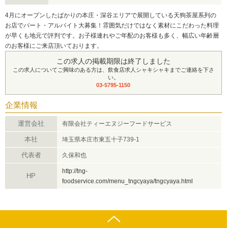
4月にオープンしたばかりの本庄・深谷エリアで展開している天狗茶屋系列の
お店でパート・アルバイト大募集！雰囲気だけではなく素材にこだわった料理
が早くも地元で評判です。お子様連れやご年配のお客様も多く、幅広い年齢層
のお客様にご来店頂いております。
この求人の掲載期限は終了しました
この求人についてご興味のある方は、飲食店求人シャキシャキまでご連絡を下さ
い。
03-5795-1150
企業情報
運営会社
有限会社ティーエヌジーフードサービス
本社
埼玉県本庄市東五十子739-1
代表者
久保和也
http://tng-
HP
foodservice.com/menu_tngcyaya/tngcyaya.html