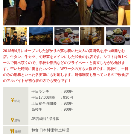
2018年4月にオープンしたばかりの落ち着いた大人の雰囲気を持つ綺麗なお
店。牛タン、牛カツ、旬野菜をメインにした和食のお店です。シフトは週1ペ
ースで提出頂くので、学校や部活などのプライベートと両立しながら働けま
す。空いた時間に働きたいパート、Wワークの方も大歓迎です。高校生、土日
のみの勤務といった各要望にも対応します。研修制度も整っているので飲食店
のアルバイトが初心者の方でも安心です！
平日ランチ ：900円
平日17:00以降 ：930円
給与
土日祝全時間帯 ：930円
高校生 ：900円
JR高崎線/ 深谷駅
最寄
和食 日本料理/郷土料理
業態