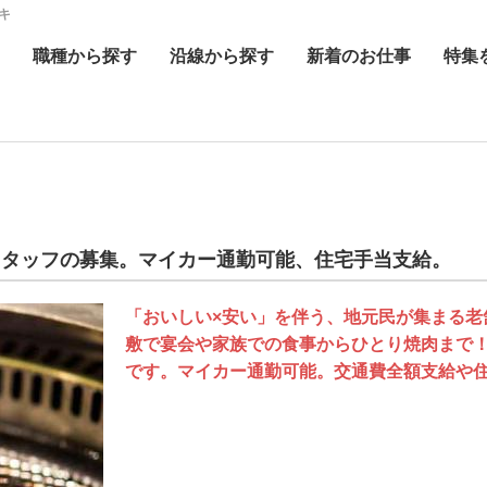
キ
職種
から探す
沿線
から探す
新着
のお仕事
特集
スタッフの募集。マイカー通勤可能、住宅手当支給。
「おいしい×安い」を伴う、地元民が集まる老
敷で宴会や家族での食事からひとり焼肉まで
です。マイカー通勤可能。交通費全額支給や