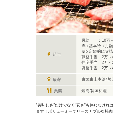
月給 ：18万～2
※a 基本給（月
※b 定額的に支
給与
職務手当 2万
住宅手当 2万
資格手当 2万～
東武東上本線/ 坂
最寄
焼肉/韓国料理
業態
“美味しさ”だけでなく“安さ”も伴わな
ます！ボリューミーでリーズナブルな焼肉