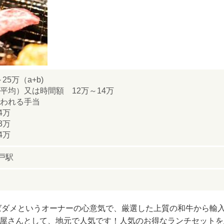
5万（a+b)
額平均）又は時間額 12万～14万
払われる手当
～4万
～3万
4万
戸駅
ければダメというオーナーの心意気で、厳選した上質の和牛から輸
屋さんとして、地元で人気です！人気のお得なランチセットを