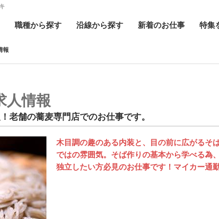
キ
職種
から探す
沿線
から探す
新着
のお仕事
特集
情報
求人情報
人！老舗の蕎麦専門店でのお仕事です。
木目調の趣のある内装と、目の前に広がるそ
ではの雰囲気。そば作りの基本から学べる為
独立したい方必見のお仕事です！マイカー通