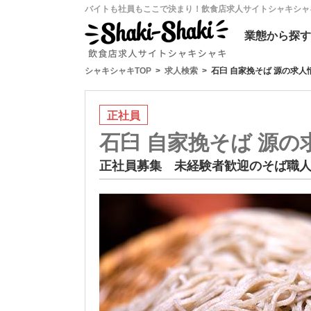
バイトも社員もここで決まり！飲食店求人サイトシャキシャ
業態
から探す
シャキシャキTOP
求人検索
石臼 自家挽そば 源の求人
正社員
石臼 自家挽そば 源の
正社員募集 未経験者歓迎のそば職