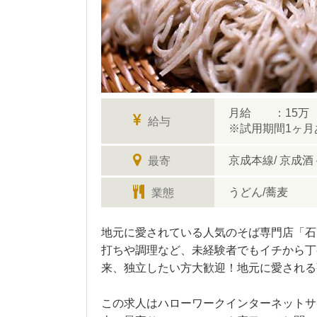
月給 ：15万
給与
※試用期間1ヶ
京成本線/ 京成
最寄
うどん/蕎麦
業態
地元に愛されている人気のそば専門店「石
打ちや調理など、未経験者でもイチから丁
来、独立したい方大歓迎！地元に愛される
この求人はハローワークインターネットサー