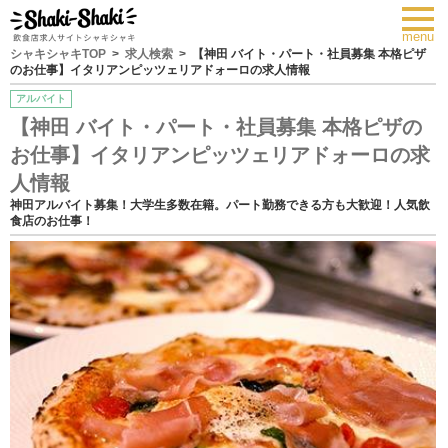
toggl
navig
menu
シャキシャキTOP
求人検索
【神田 バイト・パート・社員募集 本格ピザ
のお仕事】イタリアンピッツェリアドォーロの求人情報
アルバイト
【神田 バイト・パート・社員募集 本格ピザの
お仕事】イタリアンピッツェリアドォーロの求
人情報
神田アルバイト募集！大学生多数在籍。パート勤務できる方も大歓迎！人気飲
食店のお仕事！