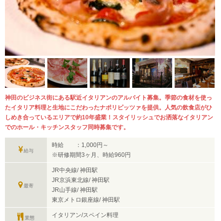
神田のビジネス街にある駅近イタリアンのアルバイト募集。季節の食材を使っ
たイタリア料理と生地にこだわったナポリピッツァを提供。人気の飲食店がひ
しめき合っているエリアで約10年盛業！スタイリッシュでお洒落なイタリアン
でのホール・キッチンスタッフ同時募集です。
時給 ：1,000円～
給与
※研修期間3ヶ月、時給960円
JR中央線/ 神田駅
JR京浜東北線/ 神田駅
最寄
JR山手線/ 神田駅
東京メトロ銀座線/ 神田駅
イタリアン/スペイン料理
業態