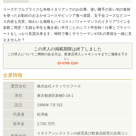
リーズナブルプライスな本格イタリアンでのお仕事。使い勝手の良い旬の食材
を使ったお勧めのおまかせコースやピッツア食べ放題、女子会コースなどコー
ス内容も充実。味わいも価格もハイコストパフォーマンスのイタリアワインを
多数ご用意！主婦も学生も働き易い半月ごとのシフト申告制！仕事とプライベ
ートをしっかり良質出来ます。神田で働くサラリーマンやOLの胃袋を一緒に支
えませんか？
この求人の掲載期限は終了しました
この求人についてご興味のある方は、飲食店求人シャキシャキまでご連絡を下さ
い。
03-5795-1150
企業情報
運営会社
株式会社メティウスフーズ
本社
東京都港区新橋5-18-1
設立
1996年 7月 5日
代表者
松澤俊
資本金
2,700 万円
イタリアンレストランの経営及び飲食店経営の企画コン