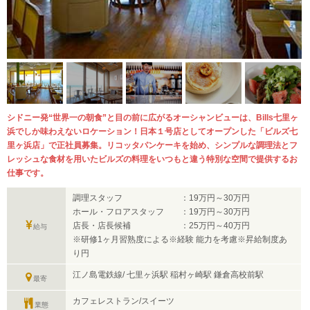
シドニー発“世界一の朝食”と目の前に広がるオーシャンビューは、Bills七里ヶ
浜でしか味わえないロケーション！日本１号店としてオープンした「ビルズ七
里ヶ浜店」で正社員募集。リコッタパンケーキを始め、シンプルな調理法とフ
レッシュな食材を用いたビルズの料理をいつもと違う特別な空間で提供するお
仕事です。
調理スタッフ ：19万円～30万円
ホール・フロアスタッフ ：19万円～30万円
店長・店長候補 ：25万円～40万円
給与
※研修1ヶ月習熟度による※経験 能力を考慮※昇給制度あ
り円
江ノ島電鉄線/ 七里ヶ浜駅 稲村ヶ崎駅 鎌倉高校前駅
最寄
カフェレストラン/スイーツ
業態