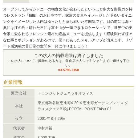
オープンしてからシドニーの朝食文化が変わったというほど多大な影響力を持
つレストラン「bills」のお仕事です。家族の食卓をイメージした明るいダイニ
ングをイメージした店内はゆったりと落ち着いた雰囲気です。目の前には海・
奥には江の島・晴れた日には富士山が一望できるロケーションで、世界中の美
食家に愛されるフレッシュ素材の絶品メニューを提供します！経験問わず様々
な仕事とポジションがあるので、個々にあったスキルアップが出来ます。リゾ
ート感満載の非日常の空間を一緒に作りましょう！
この求人の掲載期限は終了しました
この求人についてご興味のある方は、飲食店求人シャキシャキまでご連絡を下さ
い。
03-5795-1150
企業情報
運営会社
トランジットジェネラルオフィス
東京都渋谷区恵比寿4-20-4 恵比寿ガーデンプレイス グ
本社
ラススクエアB1階 PORTAL POINT Ebisu C1
設立
2001年 8月 29日
代表者
中村貞裕
資本金
3,000 万円