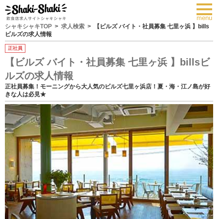
toggl
navig
menu
シャキシャキTOP
求人検索
【ビルズ バイト・社員募集 七里ヶ浜 】bills
ビルズの求人情報
正社員
【ビルズ バイト・社員募集 七里ヶ浜 】billsビ
ルズの求人情報
正社員募集！モーニングから大人気のビルズ七里ヶ浜店！夏・海・江ノ島が好
きな人は必見★