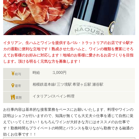
イタリアン、生ハムとワインを提供するバル・トラットリアのお店です☆駅チ
カの通勤に便利な立地です！熟成させた生ハムと、ワインの種類を豊富にそろ
えてお客様のお好みに対応します！地域のお客様に愛されるお店づくりを目指
します。頂ける明るく元気な方を募集します！
時給 :1,000円
給与
相模鉄道本線/ 三ツ境駅 希望ヶ丘駅 瀬谷駅
最寄
イタリアン/スペイン料理
業態
お仕事内容は基本的な接客業務をベースにお願いいたします、料理やワインの
説明はシェフが行いますので、知識が無くても大丈夫☆仕事を通じて自然に覚
えていってください！もちろんワインが大好きな方にはオススメのお仕事で
す！勤務時間もプライベートの時間とバランスを取りながら勤務できる融通の
効くお仕事です！！