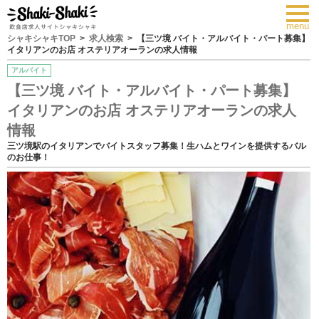
toggl
navig
menu
シャキシャキTOP
求人検索
【三ツ境 バイト・アルバイト・パート募集】
イタリアンのお店 オステリアオーランの求人情報
アルバイト
【三ツ境 バイト・アルバイト・パート募集】
イタリアンのお店 オステリアオーランの求人
情報
三ツ境駅のイタリアンでバイトスタッフ募集！生ハムとワインを提供するバル
のお仕事！