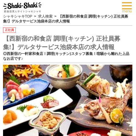
toggl
navig
menu
シャキシャキTOP
求人検索
【西新宿の和食店 調理(キッチン) 正社員募
集!】デルタサービス池袋本店の求人情報
正社員
【西新宿の和食店 調理(キッチン) 正社員募
集!】デルタサービス池袋本店の求人情報
◎西新宿の一軒家和食店！調理(キッチン)スタッフ募集！喧騒から離れた上品
なお店です♪