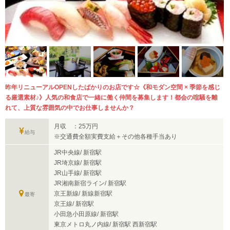
昨年リニューアルOPENしたばかりのお店です☆《和モダン空間 × 季節を感じ
る厳選素材♪》人気の和食店で一緒に働く仲間を募集します！都会の喧騒を離
れて、上質な雰囲気の中でお仕事しませんか？
月収 ：25万円
給与
※交通費全額実費支給＋その他各種手当あり
JR中央線/ 新宿駅
JR埼京線/ 新宿駅
JR山手線/ 新宿駅
JR湘南新宿ライン/ 新宿駅
京王新線/ 新線新宿駅
最寄
京王線/ 新宿駅
小田急小田原線/ 新宿駅
東京メトロ丸ノ内線/ 新宿駅 西新宿駅