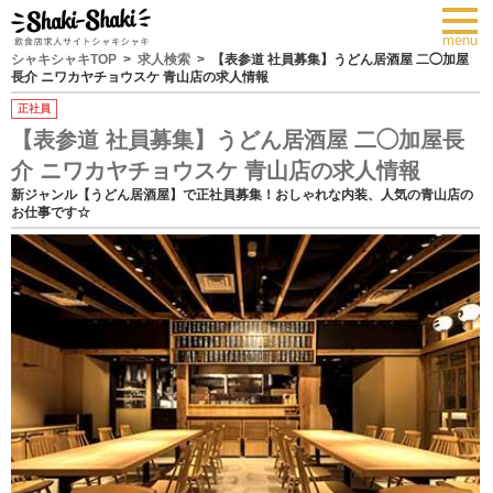
toggl
navig
menu
シャキシャキTOP
求人検索
【表参道 社員募集】うどん居酒屋 二◯加屋
長介 ニワカヤチョウスケ 青山店の求人情報
正社員
【表参道 社員募集】うどん居酒屋 二◯加屋長
介 ニワカヤチョウスケ 青山店の求人情報
新ジャンル【うどん居酒屋】で正社員募集！おしゃれな内装、人気の青山店の
お仕事です☆