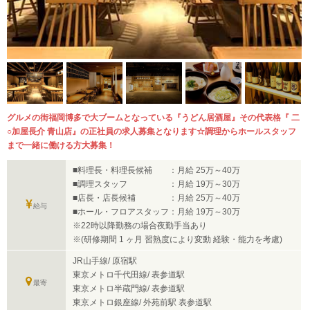
グルメの街福岡博多で大ブームとなっている『うどん居酒屋』その代表格『 二
○加屋長介 青山店』の正社員の求人募集となります☆調理からホールスタッフ
まで一緒に働ける方大募集！
■料理長・料理長候補 ：月給 25万～40万
■調理スタッフ ：月給 19万～30万
■店長・店長候補 ：月給 25万～40万
給与
■ホール・フロアスタッフ：月給 19万～30万
※22時以降勤務の場合夜勤手当あり
※(研修期間 1 ヶ月 習熟度により変動 経験・能力を考慮)
JR山手線/ 原宿駅
東京メトロ千代田線/ 表参道駅
最寄
東京メトロ半蔵門線/ 表参道駅
東京メトロ銀座線/ 外苑前駅 表参道駅