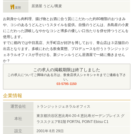
居酒屋 うどん/蕎麦
業態
お刺身から肉料理、揚げ物とお酒に合う質にこだわった約80種類のおつまみ
や、コシのあるうどんというスタイルを提供。自慢のうどんは、糸島産の小麦
にこだわった讃岐しなやかなコシと博多の優しい口当たりを併せ持つうどんを
使用します。
すでに都内では中目黒店、大手町店が好評を博しており、青山店は３店舗目の
出店となります。多岐にわたる飲食業態、プロデュースを行うトランジットジ
ェネラルオフィスが手がける、新ジャンルうどん居酒屋で一緒に働きません
か？
この求人の掲載期限は終了しました
この求人についてご興味のある方は、飲食店求人シャキシャキまでご連絡を下さ
い。
03-5795-1150
企業情報
運営会社
トランジットジェネラルオフィス
東京都渋谷区恵比寿4-20-4 恵比寿ガーデンプレイス グ
本社
ラススクエアB1階 PORTAL POINT Ebisu C1
設立
2001年 8月 29日