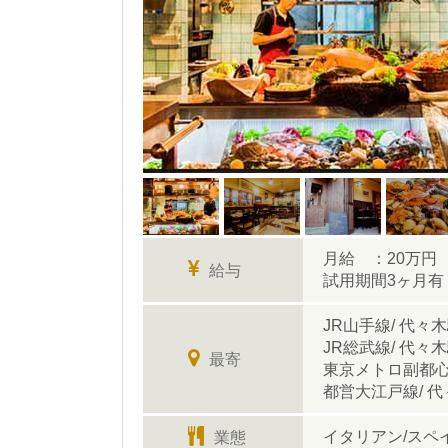
月給 ：20万円
給与
試用期間3ヶ月有
JR山手線/ 代々
JR総武線/ 代々
最寄
東京メトロ副都心
都営大江戸線/ 
イタリアン/スペ
業態