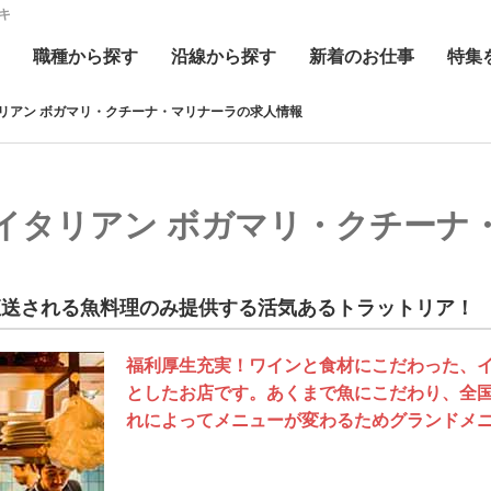
キ
職種
から探す
沿線
から探す
新着
のお仕事
特集
タリアン ボガマリ・クチーナ・マリナーラの求人情報
 】イタリアン ボガマリ・クチー
直送される魚料理のみ提供する活気あるトラットリア！
福利厚生充実！ワインと食材にこだわった、
としたお店です。あくまで魚にこだわり、全
れによってメニューが変わるためグランドメ