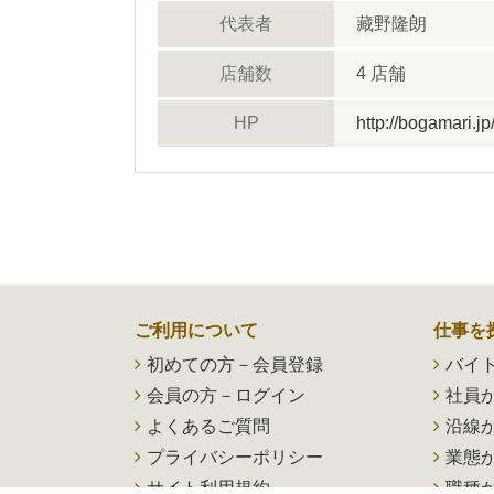
代表者
藏野隆朗
店舗数
4 店舗
HP
http://bogamari.jp
ご利用について
仕事を
初めての方－会員登録
バイ
会員の方－ログイン
社員
よくあるご質問
沿線
プライバシーポリシー
業態
サイト利用規約
職種