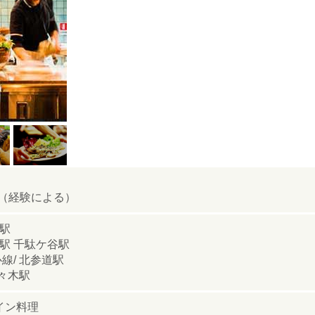
（経験による）
木駅
木駅 千駄ケ谷駅
線/ 北参道駅
代々木駅
イン料理