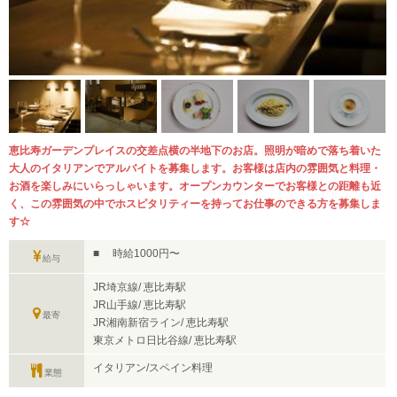
恵比寿ガーデンプレイスの交差点横の半地下のお店。照明が暗めで落ち着いた
大人のイタリアンでアルバイトを募集します。お客様は店内の雰囲気と料理・
お酒を楽しみにいらっしゃいます。オープンカウンターでお客様との距離も近
く、この雰囲気の中でホスピタリティーを持ってお仕事のできる方を募集しま
す☆
■ 時給1000円〜
給与
JR埼京線/ 恵比寿駅
JR山手線/ 恵比寿駅
最寄
JR湘南新宿ライン/ 恵比寿駅
東京メトロ日比谷線/ 恵比寿駅
イタリアン/スペイン料理
業態