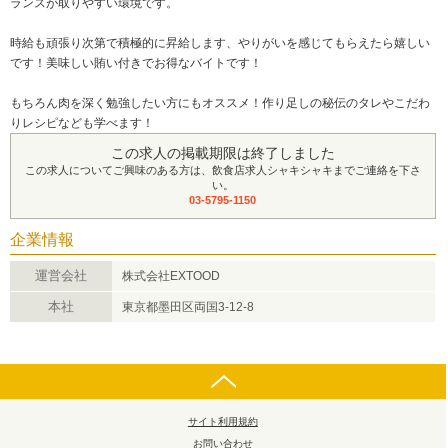
ランスが取りやすい環境です。
時給も頑張り次第で積極的に昇給します、やりがいを感じてもらえたら嬉しい
です！美味しい賄い付きでお得なバイトです！
もちろん肉を深く勉強したい方にもオススメ！作り足しの秘伝のタレやこだわ
りレシピなども学べます！
この求人の掲載期限は終了しました
この求人についてご興味のある方は、飲食店求人シャキシャキまでご連絡を下さ
い。
03-5795-1150
企業情報
運営会社
株式会社EXTOOD
本社
東京都墨田区両国3-12-8
サイト利用規約
お問い合わせ