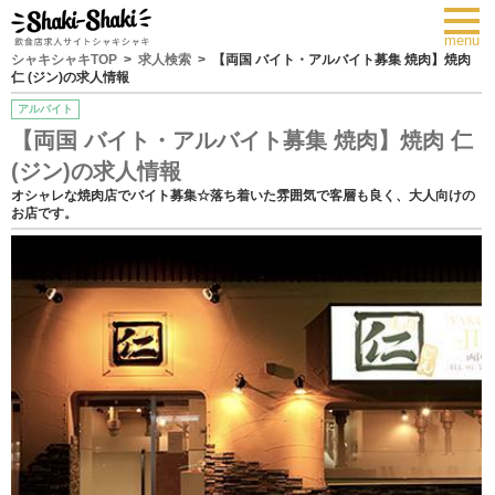
toggl
navig
menu
シャキシャキTOP
求人検索
【両国 バイト・アルバイト募集 焼肉】焼肉
仁 (ジン)の求人情報
アルバイト
【両国 バイト・アルバイト募集 焼肉】焼肉 仁
(ジン)の求人情報
オシャレな焼肉店でバイト募集☆落ち着いた雰囲気で客層も良く、大人向けの
お店です。