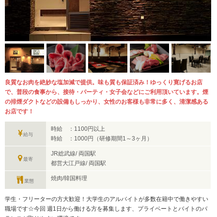
良質なお肉を絶妙な塩加減で提供。味も質も保証済み！ゆっくり寛げるお店
で、普段の食事から、接待・パーティ・女子会などにご利用頂いています。煙
の排煙ダクトなどの設備もしっかり、女性のお客様も非常に多く、清潔感ある
お店です！
時給 ：1100円以上
給与
時給 ：1000円（研修期間1～3ヶ月）
JR総武線/ 両国駅
最寄
都営大江戸線/ 両国駅
焼肉/韓国料理
業態
学生・フリーターの方大歓迎！大学生のアルバイトが多数在籍中で働きやすい
職場です☆今回 週1日から働ける方を募集します、プライベートとバイトのバ