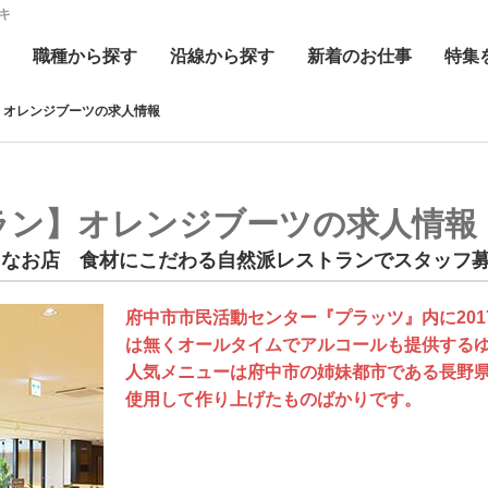
キ
職種
から探す
沿線
から探す
新着
のお仕事
特集
】オレンジブーツの求人情報
ラン】オレンジブーツの求人情報
レなお店 食材にこだわる自然派レストランでスタッフ
府中市市民活動センター『プラッツ』内に20
は無くオールタイムでアルコールも提供する
人気メニューは府中市の姉妹都市である長野
使用して作り上げたものばかりです。