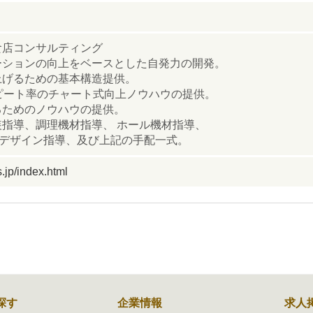
食店コンサルティング
ーションの向上をベースとした自発力の開発。
上げるための基本構造提供。
ピート率のチャート式向上ノウハウの提供。
るためのノウハウの提供。
指導、調理機材指導、 ホール機材指導、
&デザイン指導、及び上記の手配一式。
.jp/index.html
探す
企業情報
求人