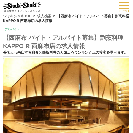
toggl
navig
menu
シャキシャキTOP
求人検索
【西麻布 バイト・アルバイト募集】割烹料理
KAPPO R 西麻布店の求人情報
アルバイト
【西麻布 バイト・アルバイト募集】割烹料理
KAPPO R 西麻布店の求人情報
著名人も来店する和食と鉄板料理の人気店☆ワンランク上の接客を学べます。