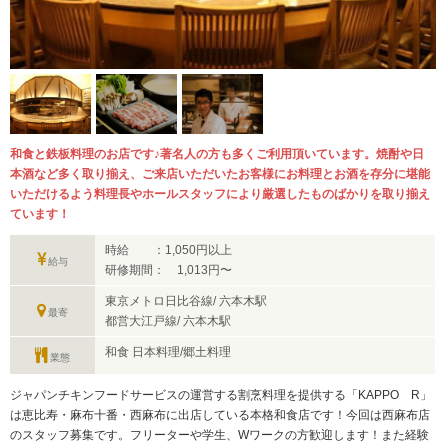
和食と鉄板料理のお店です♪著名人の方も多くご利用頂いています。焼酎や日
本酒など多く取り揃え、ご来店いただいたお客様にお料理とお酒を存分に堪能
いただけるよう料理長やホールスタッフにより厳選したものばかりを取り揃え
ています！
時給 ：1,050円以上
給与
研修期間： 1,013円〜
東京メトロ日比谷線/ 六本木駅
最寄
都営大江戸線/ 六本木駅
和食 日本料理/郷土料理
業態
ジャパンチキンフードサービスの運営する割烹料理を提供する「KAPPO R」
は恵比寿・麻布十番・西麻布に出店している本格和食店です！今回は西麻布店
のスタッフ募集です。フリーターや学生、Wワークの方歓迎します！また経験