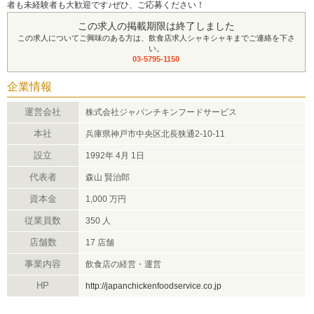
者も未経験者も大歓迎です♪ぜひ、ご応募ください！
この求人の掲載期限は終了しました
この求人についてご興味のある方は、飲食店求人シャキシャキまでご連絡を下さ
い。
03-5795-1150
企業情報
運営会社
株式会社ジャパンチキンフードサービス
本社
兵庫県神戸市中央区北長狭通2-10-11
設立
1992年 4月 1日
代表者
森山 賢治郎
資本金
1,000 万円
従業員数
350 人
店舗数
17 店舗
事業内容
飲食店の経営・運営
HP
http://japanchickenfoodservice.co.jp