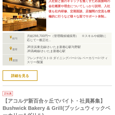
入社前と後のギャップを無くすため面接時の
会社概要や理念についてしっかり説明、入社
後も社内研修、定期面談、店舗間の交流も積
極的に行うなど様々な面でサポート体制...
月給266,700円〜（管理職候補採用） ※スキルや経験に
給与
応じて一般正社...
JR京浜東北線/さいたま新都心駅与野駅
最寄
JR高崎線/さいたま新都心駅
フレンチ/ビストロ ダイニングバー/バル ベーカリー/パティ
業態
スリー/製菓
詳細を見る
正社員
【アコルデ新百合ヶ丘でバイト・社員募集】
Bushwick Bakery & Grill(ブッシュウィックベ