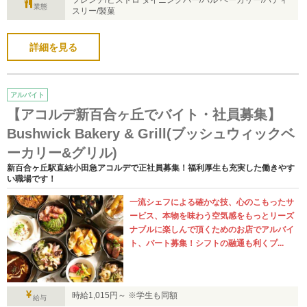
業態
スリー/製菓
詳細を見る
アルバイト
【アコルデ新百合ヶ丘でバイト・社員募集】
Bushwick Bakery & Grill(ブッシュウィックベ
ーカリー&グリル)
新百合ヶ丘駅直結小田急アコルデで正社員募集！福利厚生も充実した働きやす
い職場です！
一流シェフによる確かな技、心のこもったサ
ービス、本物を味わう空気感をもっとリーズ
ナブルに楽しんで頂くためのお店でアルバイ
ト、パート募集！シフトの融通も利くプ...
時給1,015円～ ※学生も同額
給与