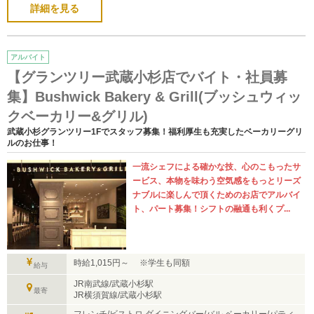
詳細を見る
アルバイト
【グランツリー武蔵小杉店でバイト・社員募
集】Bushwick Bakery & Grill(ブッシュウィッ
クベーカリー&グリル)
武蔵小杉グランツリー1Fでスタッフ募集！福利厚生も充実したベーカリーグリ
ルのお仕事！
一流シェフによる確かな技、心のこもったサ
ービス、本物を味わう空気感をもっとリーズ
ナブルに楽しんで頂くためのお店でアルバイ
ト、パート募集！シフトの融通も利くプ...
時給1,015円～ ※学生も同額
給与
JR南武線/武蔵小杉駅
最寄
JR横須賀線/武蔵小杉駅
フレンチ/ビストロ ダイニングバー/バル ベーカリー/パティ