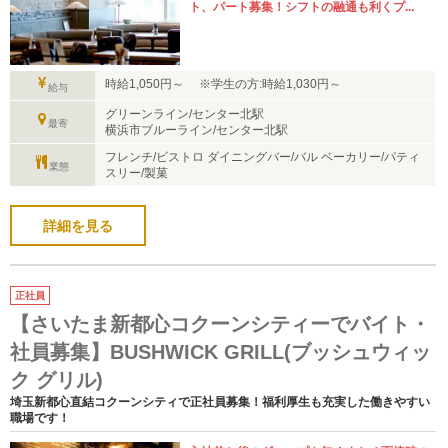
ト、パート募集！シフトの融通も利くプ...
時給1,050円～ ※学生の方:時給1,030円～
給与
グリーンライン/センター北駅
最寄
横浜市ブルーライン/センター北駅
フレンチ/ビストロ ダイニングバー/バル ベーカリー/パティ
業態
スリー/製菓
詳細を見る
正社員
【さいたま新都心コクーンシティーでバイト・
社員募集】BUSHWICK GRILL(ブッシュウィッ
ク グリル)
埼玉新都心直結コクーンシティで正社員募集！福利厚生も充実した働きやすい
職場です！