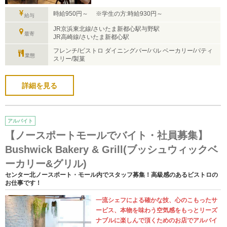
時給950円～ ※学生の方:時給930円～
給与
JR京浜東北線/さいたま新都心駅与野駅
最寄
JR高崎線/さいたま新都心駅
フレンチ/ビストロ ダイニングバー/バル ベーカリー/パティ
業態
スリー/製菓
詳細を見る
アルバイト
【ノースポートモールでバイト・社員募集】
Bushwick Bakery & Grill(ブッシュウィックベ
ーカリー&グリル)
センター北ノースポート・モール内でスタッフ募集！高級感のあるビストロの
お仕事です！
一流シェフによる確かな技、心のこもったサ
ービス、本物を味わう空気感をもっとリーズ
ナブルに楽しんで頂くためのお店でアルバイ