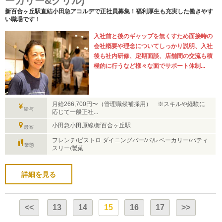
ーカリー&グリル)
新百合ヶ丘駅直結小田急アコルデで正社員募集！福利厚生も充実した働きやす
い職場です！
入社前と後のギャップを無くすため面接時の
会社概要や理念についてしっかり説明、入社
後も社内研修、定期面談、店舗間の交流も積
極的に行うなど様々な面でサポート体制...
月給266,700円〜（管理職候補採用） ※スキルや経験に
給与
応じて一般正社...
小田急小田原線/新百合ヶ丘駅
最寄
フレンチ/ビストロ ダイニングバー/バル ベーカリー/パティ
業態
スリー/製菓
詳細を見る
<<
13
14
15
16
17
>>