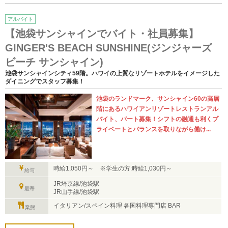
アルバイト
【池袋サンシャインでバイト・社員募集】
GINGER'S BEACH SUNSHINE(ジンジャーズ
ビーチ サンシャイン)
池袋サンシャインシティ59階。ハワイの上質なリゾートホテルをイメージした
ダイニングでスタッフ募集！
池袋のランドマーク、サンシャイン60の高層
階にあるハワイアンリゾートレストランアル
バイト、パート募集！シフトの融通も利くプ
ライベートとバランスを取りながら働け...
時給1,050円～ ※学生の方:時給1,030円～
給与
JR埼京線/池袋駅
最寄
JR山手線/池袋駅
イタリアン/スペイン料理 各国料理専門店 BAR
業態