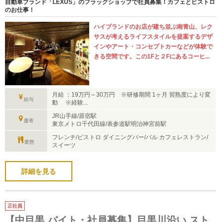
自動車ブランド「LEXUS」のフラッグショップで社員募集！カフェとビストロ
のお仕事！
ハイブランドのお店が建ち並ぶ南青山、レク
サスが考えるライフスタイルを提案するデザ
インやアート・コンセプトカーなどが体験で
きる空間です。この1Fと２Fにあるコーヒ...
月給 ：19万円～30万円 ※研修期間 1ヶ月 習熟度により変
給与
動 ※経験...
JR山手線/原宿駅
最寄
東京メトロ千代田線/表参道駅明治神宮前駅
フレンチ/ビストロ ダイニングバー/バル カフェレストラン/
業態
スイーツ
詳細を見る
正社員
【中目黒 バイト・社員募集】目黒川沿い スト