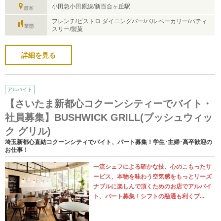
小田急小田原線/新百合ヶ丘駅
最寄
フレンチ/ビストロ ダイニングバー/バル ベーカリー/パティ
業態
スリー/製菓
詳細を見る
アルバイト
【さいたま新都心コクーンシティーでバイト・
社員募集】BUSHWICK GRILL(ブッシュウィッ
ク グリル)
埼玉新都心直結コクーンシティでバイト、パート募集！学生･主婦･高卒歓迎の
お仕事！
一流シェフによる確かな技、心のこもったサ
ービス、本物を味わう空気感をもっとリーズ
ナブルに楽しんで頂くためのお店でアルバイ
ト、パート募集！シフトの融通も利くプ...