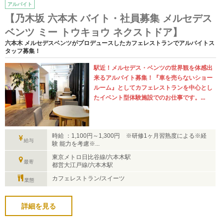
アルバイト
【乃木坂 六本木 バイト・社員募集 メルセデス
ベンツ ミー トウキョウ ネクストドア】
六本木 メルセデスベンツがプロデュースしたカフェレストランでアルバイトス
タッフ募集！
駅近！メルセデス・ベンツの世界観を体感出
来るアルバイト募集！『車を売らないショー
ルーム』としてカフェレストランを中心とし
たイベント型体験施設でのお仕事です。...
時給 ：1,100円～1,300円 ※研修1ヶ月習熟度による※経
給与
験 能力を考慮※...
東京メトロ日比谷線/六本木駅
最寄
都営大江戸線/六本木駅
カフェレストラン/スイーツ
業態
詳細を見る