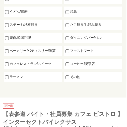
うどん/蕎麦
焼鳥
ステーキ/鉄板焼き
たこ焼き/お好み焼き
焼肉/韓国料理
ダイニングバー/バル
ベーカリー/パティスリー/製菓
ファストフード
カフェレストラン/スイーツ
コーヒー/喫茶店
ラーメン
その他
正社員
【表参道 バイト・社員募集 カフェ ビストロ 】
インターセクトバイレクサス