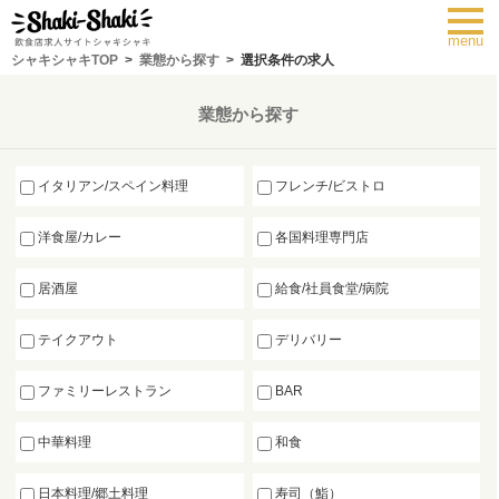
toggl
navig
menu
シャキシャキTOP
業態から探す
選択条件の求人
業態から探す
イタリアン/スペイン料理
フレンチ/ビストロ
洋食屋/カレー
各国料理専門店
居酒屋
給食/社員食堂/病院
テイクアウト
デリバリー
ファミリーレストラン
BAR
中華料理
和食
日本料理/郷土料理
寿司（鮨）