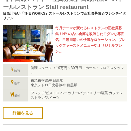
ールレストラン Stall restaurant
目黒川沿い『THE WORKS』ストールレストランで正社員募集☆フレンチイタ
リアン
毎月テーマが変わるレストランの正社員募
集！NY の古い倉庫を改装したモダンな雰囲
気、目黒川沿いの快適なロケーション。ブレ
ックファーストメニューやオリジナルブレ
ン...
調理スタッフ ：19万円～30万円 ホール・フロアスタッフ
給与
...
東急東横線/中目黒駅
最寄
東京メトロ日比谷線/中目黒駅
フレンチ/ビストロ ベーカリー/パティスリー/製菓 カフェレ
業態
ストラン/スイーツ
詳細を見る