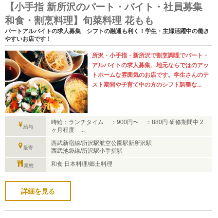
【小手指 新所沢のパート・バイト・社員募集
和食・割烹料理】旬菜料理 花もも
パートアルバイトの求人募集 シフトの融通も利く！学生・主婦活躍中の働き
やすいお店です！
所沢・小手指・新所沢で割烹調理でパート・
アルバイトの求人募集、地元ならではのアッ
トホームな雰囲気のお店です。学生さんのテ
スト期間や子育て中の方のシフト調整な...
時給：ランチタイム ：900円〜 ：880円 研修期間中 2
給与
ヶ月程度 ...
西武新宿線/所沢駅航空公園駅新所沢駅
最寄
西武池袋線/所沢駅小手指駅
和食 日本料理/郷土料理
業態
詳細を見る