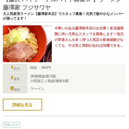
藤澤家 フジサワヤ
大人気家系ラーメン【藤澤家本店】でスタッフ募集！元気で賑やかなメンバー
が揃ってます！
今勢いのある藤澤家本店のお仕事！多店舗展
開に伴い元気なスタッフを募集します！地元
の常連さんを多く持つ人気店☆飲食経験がな
くても、やる気と笑顔があれば活躍できる...
時給 ：960円
給与
JR相模線/香川駅
最寄
小田急江ノ島線/湘南台駅
ラーメン
業態
詳細を見る
アルバイト