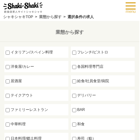
toggl
navig
menu
シャキシャキTOP
業態から探す
選択条件の求人
業態から探す
イタリアン/スペイン料理
フレンチ/ビストロ
洋食屋/カレー
各国料理専門店
居酒屋
給食/社員食堂/病院
テイクアウト
デリバリー
ファミリーレストラン
BAR
中華料理
和食
日本料理/郷土料理
寿司（鮨）