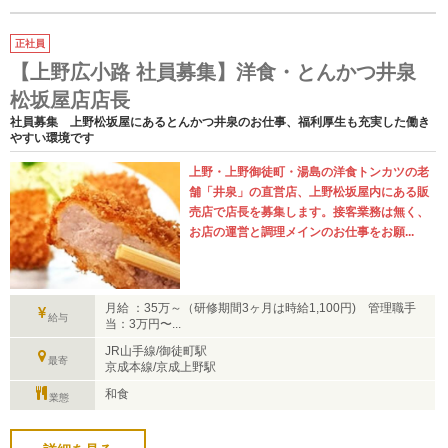
正社員
【上野広小路 社員募集】洋食・とんかつ井泉
松坂屋店店長
社員募集 上野松坂屋にあるとんかつ井泉のお仕事、福利厚生も充実した働き
やすい環境です
上野・上野御徒町・湯島の洋食トンカツの老
舗「井泉」の直営店、上野松坂屋内にある販
売店で店長を募集します。接客業務は無く、
お店の運営と調理メインのお仕事をお願...
月給 ：35万～（研修期間3ヶ月は時給1,100円) 管理職手
給与
当：3万円〜...
JR山手線/御徒町駅
最寄
京成本線/京成上野駅
和食
業態