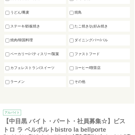
うどん/蕎麦
焼鳥
ステーキ/鉄板焼き
たこ焼き/お好み焼き
焼肉/韓国料理
ダイニングバー/バル
ベーカリー/パティスリー/製菓
ファストフード
カフェレストラン/スイーツ
コーヒー/喫茶店
ラーメン
その他
アルバイト
【中目黒 バイト・パート・社員募集☆】ビス
トロ ラ ベルポルトbistro la bellporte