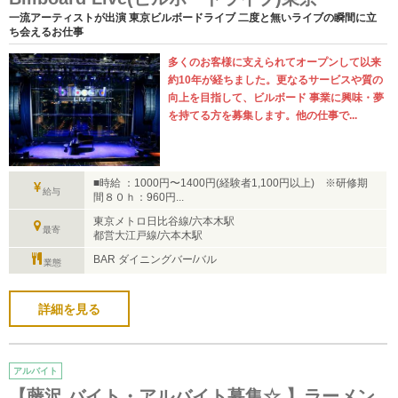
一流アーティストが出演 東京ビルボードライブ 二度と無いライブの瞬間に立
ち会えるお仕事
多くのお客様に支えられてオープンして以来
約10年が経ちました。更なるサービスや質の
向上を目指して、ビルボード 事業に興味・夢
を持てる方を募集します。他の仕事で...
■時給 ：1000円〜1400円(経験者1,100円以上) ※研修期
給与
間８０ｈ：960円...
東京メトロ日比谷線/六本木駅
最寄
都営大江戸線/六本木駅
BAR ダイニングバー/バル
業態
詳細を見る
アルバイト
【藤沢 バイト・アルバイト募集☆ 】ラーメン