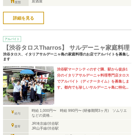
居酒屋
業態
詳細を見る
アルバイト
【渋谷タロスTharros】 サルデーニャ家庭料理
渋谷タロス、イタリアサルデーニャ島の家庭料理のお店でアルバイトを募集し
ます
渋谷駅マークシティのすぐ隣、駅から徒歩1
分のイタリアサルデーニャ料理専門店タロス
でアルバイト（ディナータイム）を募集しま
す。都内でも珍しいサルデーニャ島に特化...
時給 1,000円〜 時給 990円〜 (研修期間3ヶ月) ソムリエ
給与
などの資格...
JR埼京線/渋谷駅
最寄
JR山手線/渋谷駅