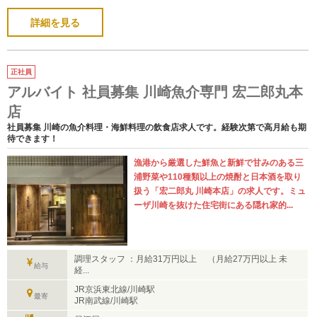
詳細を見る
正社員
アルバイト 社員募集 川崎魚介専門 宏二郎丸本
店
社員募集 川崎の魚介料理・海鮮料理の飲食店求人です。経験次第で高月給も期
待できます！
漁港から厳選した鮮魚と新鮮で甘みのある三
浦野菜や110種類以上の焼酎と日本酒を取り
扱う「宏二郎丸 川崎本店」の求人です。ミュ
ーザ川崎を抜けた住宅街にある隠れ家的...
調理スタッフ ：月給31万円以上 （月給27万円以上 未
給与
経...
JR京浜東北線/川崎駅
最寄
JR南武線/川崎駅