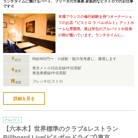
ランチタイムに働けるパート、フリータの方募集 家庭的なビストロでのお仕事
です☆
本場フランスの修行経験を持つオーナーシェ
フのお店『ビストロ ラ ベルポルト』アットホ
ームな雰囲気、夜は学生のアルバイトや役者
の卵が働いています。ランチタイムに...
時給960円〜 ※経験・能力等考慮し、優遇します
給与
東京メトロ日比谷線/中目黒駅
最寄
東急東横線/中目黒駅
フレンチ/ビストロ
業態
詳細を見る
アルバイト
【六本木】世界標準のクラブ&レストラン
Billboard Live(ビルボードライブ)東京