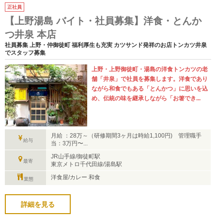
正社員
【上野湯島 バイト・社員募集】洋食・とんか
つ井泉 本店
社員募集 上野・仲御徒町 福利厚生も充実 カツサンド発祥のお店トンカツ井泉
でスタッフ募集
上野・上野御徒町・湯島の洋食トンカツの老
舗「井泉」で社員を募集します。洋食であり
ながら和食でもある「とんかつ」に思いを込
め、伝統の味を継承しながら「お箸でき...
月給 ：28万～（研修期間3ヶ月は時給1,100円) 管理職手
給与
当：3万円〜...
JR山手線/御徒町駅
最寄
東京メトロ千代田線/湯島駅
洋食屋/カレー 和食
業態
詳細を見る