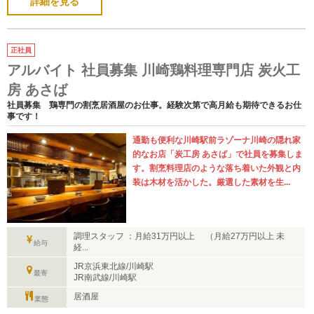
詳細を見る
正社員
アルバイト 社員募集 川崎鶏料理専門店 炭火工
房 あさば
社員募集 鶏専門の割烹居酒屋のお仕事。経験次第で高月給も期待できるお仕
事です！
通勤も便利な川崎駅前ラゾーナ川崎の隠れ家
的なお店「炭工房 あさば」で社員を募集しま
す。割烹料理店のような落ち着いた外観と内
装は木材を活かした。厳選した素材を生...
調理スタッフ ：月給31万円以上 （月給27万円以上 未
給与
経...
JR京浜東北線/川崎駅
最寄
JR南武線/川崎駅
居酒屋
業態