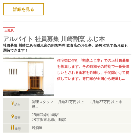
詳細を見る
正社員
アルバイト 社員募集 川崎割烹 ふじ本
社員募集 川崎にある隠れ家の割烹料理 飲食店のお仕事、経験次第で高月給も
期待できます！
住宅街に佇む『割烹ふじ本』での正社員募集
を募集します。その時期その時期で一番美味
しいとされる食材を吟味し、手間隙かけて提
供しています。専門家が全国から厳選し...
調理スタッフ ：月給31万円以上 （月給27万円以上 未
給与
経...
JR南武線/川崎駅
最寄
JR京浜東北線/川崎駅
居酒屋
業態