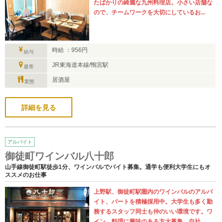
たばかりの綺麗な九州料理店。小さい店舗な
ので、チームワークを大切にしているお...
時給 ：956円
給与
JR東海道本線/鴨宮駅
最寄
居酒屋
業態
詳細を見る
アルバイト
御徒町ワインバル八十郎
山手線御徒町駅徒歩1分、ワインバルでバイト募集。通学も便利大学生にもオ
ススメのお仕事
上野駅、御徒町駅圏内のワインバルのアルバ
イト、パートを積極採用中。大学生も多く勤
務するスタッフ同士も仲のいい環境です。ワ
イン、料理に興味のある方大募集、自社...