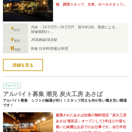
補、調理スタッフ、女将、ホールスタッフ...
月給 ：19.5万円～26.5万円 賞与年2回、業績による。
給与
研修期間3ヶ...
JR高崎線/深谷駅
最寄
和食 日本料理/郷土料理
業態
詳細を見る
アルバイト
アルバイト募集 潮見 炭火工房 あさば
アルバイト募集 シフトの融通が利く！スタッフ同士も仲が良い働き安い職場
です！
厳選されたあさば自慢の鶏料理店「炭火工房
あさば 潮見店」オープンして1年ほどの落ち
着いた綺麗なお店でのお仕事です。自己申告