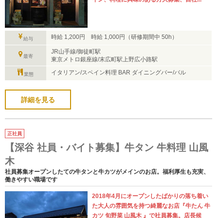
時給 1,200円 時給 1,000円（研修期間中 50h）
給与
JR山手線/御徒町駅
最寄
東京メトロ銀座線/末広町駅上野広小路駅
イタリアン/スペイン料理 BAR ダイニングバー/バル
業態
詳細を見る
正社員
【深谷 社員・バイト募集】牛タン 牛料理 山風
木
社員募集オープンしたての牛タンと牛カツがメインのお店。福利厚生も充実、
働きやすい職場です
2018年4月にオープンしたばかりの落ち着い
た大人の雰囲気を持つ綺麗なお店『牛たん 牛
カツ 旬野菜 山風木 』で社員募集。店長候