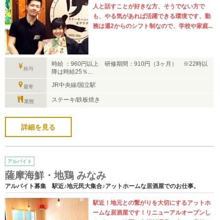
人と話すことが好きな方、そうでない方で
も、やる気があれば活躍できる環境です、勤
務は週2からのシフト制なので、学校や家庭...
時給 ：960円以上 研修期間：910円（3ヶ月） ※22時以
給与
降は時給25％...
JR中央線/国立駅
最寄
ステーキ/鉄板焼き
業態
詳細を見る
アルバイト
薩摩海鮮・地鶏 みなみ
アルバイト募集 駅近♪地元民大集合♪アットホームな居酒屋でのお仕事。
駅近！地元との繋がりを大切にするアットホ
ームな居酒屋です！リニューアルオープンし