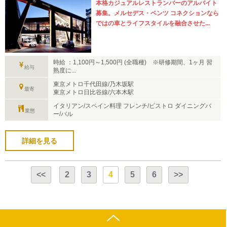
本格カジュアルレストランバーのアルバイト
募集。メルセデス・ベンツ コネクションなら
ではの車とライフスタイルを融合させた...
時給 ：1,100円～1,500円 (全職種) ※研修期間、1ヶ月 習
給与
熟度に...
東京メトロ千代田線/乃木坂駅
最寄
東京メトロ日比谷線/六本木駅
イタリアン/スペイン料理 フレンチ/ビストロ ダイニングバ
業態
ー/バル
詳細を見る
<<
2
3
4
5
6
>>