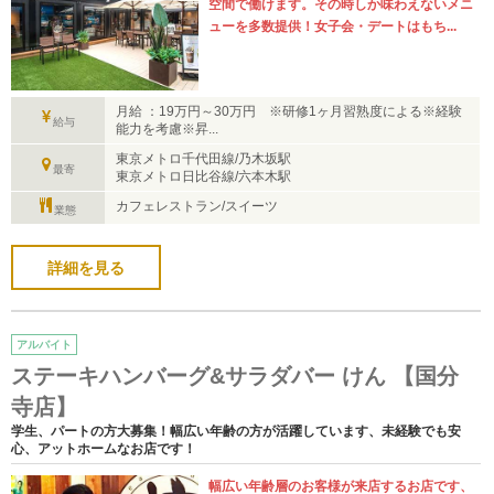
空間で働けます。その時しか味わえないメニ
ューを多数提供！女子会・デートはもち...
月給 ：19万円～30万円 ※研修1ヶ月習熟度による※経験
給与
能力を考慮※昇...
東京メトロ千代田線/乃木坂駅
最寄
東京メトロ日比谷線/六本木駅
カフェレストラン/スイーツ
業態
詳細を見る
アルバイト
ステーキハンバーグ&サラダバー けん 【国分
寺店】
学生、パートの方大募集！幅広い年齢の方が活躍しています、未経験でも安
心、アットホームなお店です！
幅広い年齢層のお客様が来店するお店です、