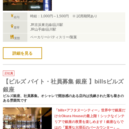
時給：1,000円～1,500円 ※ 試用期間あり
給与
JR京浜東北線/品川駅
最寄
JR山手線/品川駅
ベーカリー/パティスリー/製菓
業態
詳細を見る
正社員
【ビルズ バイト・社員募集 銀座 】billsビルズ
銀座
ビルズ銀座、社員募集。オシャレで開放感のある店内は洗練された落ち着きの
ある雰囲気です
「bills×アフタヌーンティー」世界中で銀座だ
け☆Okura Houseの最上階！シックなインテ
リアで銀座の夜景を楽しめます！銀座ならで
はの「重厚な大理石のバーカウンター」...