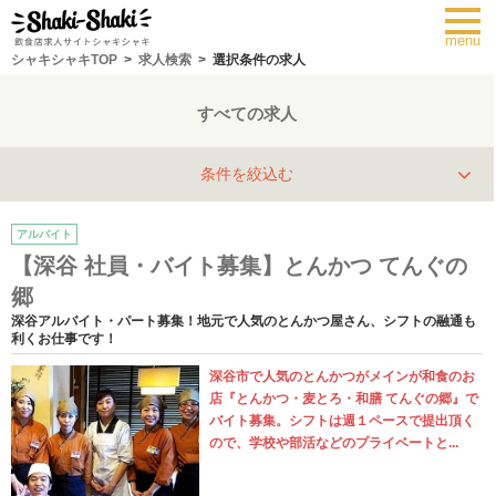
toggl
navig
menu
シャキシャキTOP
求人検索
選択条件の求人
すべての求人
条件を絞込む
アルバイト
【深谷 社員・バイト募集】とんかつ てんぐの
郷
深谷アルバイト・パート募集！地元で人気のとんかつ屋さん、シフトの融通も
利くお仕事です！
深谷市で人気のとんかつがメインが和食のお
店『とんかつ・麦とろ・和膳 てんぐの郷』で
バイト募集。シフトは週１ペースで提出頂く
ので、学校や部活などのプライベートと...