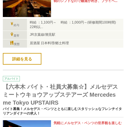
制のシフトなので融通が利き、プライベ...
時給 ：1,100円～ 時給 ：1,000円～(研修期間100時間)
給与
22時以...
JR京葉線/潮見駅
最寄
居酒屋 日本料理/郷土料理
業態
詳細を見る
アルバイト
【六本木 バイト・社員大募集☆】メルセデス
ミートウキョウアップステアーズ Mercedes
me Tokyo UPSTAIRS
バイト募集！メルセデス・ベンツとともに楽しむスタリッシュなフレンチイタ
リアンダイナーの求人！
気軽にメルセデス・ベンツの世界観を楽しむ